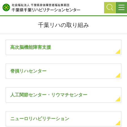
グ
本
ロ
フ
ロ
文
ー
ッ
ー
へ
カ
タ
千葉リハの取り組み
バ
ル
ー
ル
ナ
へ
ナ
ビ
ビ
ゲ
高次脳機能障害支援
ゲ
ー
ー
シ
シ
ョ
脊損リハセンター
ョ
ン
ン
へ
へ
人工関節センター・リウマチセンター
ニューロリハビリテーション