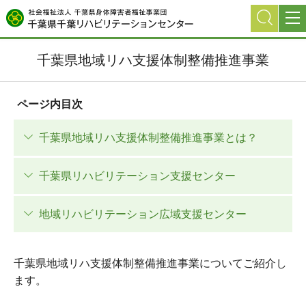
グ
本
ロ
フ
ロ
文
ー
ッ
ー
へ
カ
タ
千葉県地域リハ支援体制整備推進事業
バ
ル
ー
ル
ナ
へ
ナ
ビ
ページ内目次
ビ
ゲ
ゲ
ー
千葉県地域リハ支援体制整備推進事業とは？
ー
シ
シ
ョ
千葉県リハビリテーション支援センター
ョ
ン
ン
へ
へ
地域リハビリテーション広域支援センター
千葉県地域リハ支援体制整備推進事業についてご紹介し
ます。