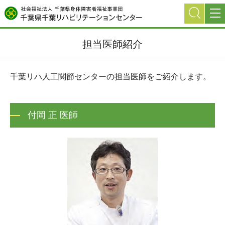
グ
本
ロ
フ
ロ
文
ー
ッ
ー
へ
カ
タ
担当医師紹介
バ
ル
ー
ル
ナ
へ
ナ
ビ
千葉リハ人工関節センターの担当医師をご紹介します。
ビ
ゲ
ゲ
ー
ー
シ
付岡 正 医師
シ
ョ
ョ
ン
ン
へ
へ