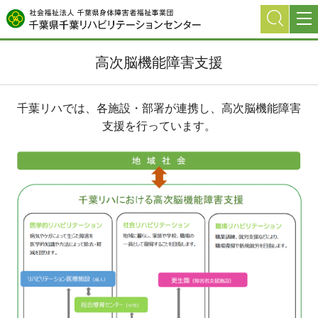
グ
本
ロ
フ
ロ
文
ー
ッ
ー
へ
カ
タ
高次脳機能障害支援
バ
ル
ー
ル
ナ
へ
ナ
ビ
千葉リハでは、各施設・部署が連携し、高次脳機能障害
ビ
ゲ
支援を行っています。
ゲ
ー
ー
シ
シ
ョ
ョ
ン
ン
へ
へ