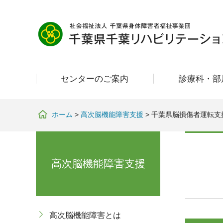
グ
本
ロ
フ
ロ
文
ー
ッ
ー
へ
カ
タ
バ
ル
ー
ル
ナ
へ
ナ
ビ
センターのご案内
診療科・部
ビ
ゲ
ゲ
ー
ー
シ
ホーム
>
高次脳機能障害支援
>
千葉県脳損傷者運転支
シ
ョ
ョ
ン
ン
へ
へ
高次脳機能障害支援
高次脳機能障害とは