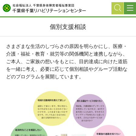
グ
本
ロ
フ
ロ
文
ー
ッ
ー
へ
カ
タ
個別支援相談
バ
ル
ー
ル
ナ
へ
ナ
ビ
さまざまな生活のしづらさの原因を明らかにし、医療・
ビ
ゲ
介護・福祉・教育・就労等の関係機関と連携しながら、
ゲ
ー
ご本人、ご家族の想いをもとに、目的達成に向けた道筋
ー
シ
を一緒に考え、必要に応じて個別相談やグループ活動な
シ
ョ
どのプログラムを展開しています。
ョ
ン
ン
へ
へ