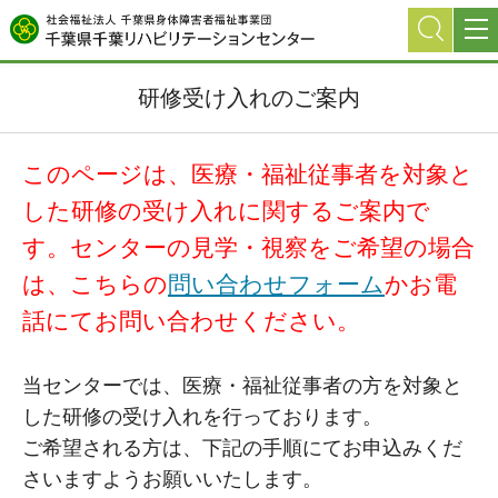
グ
本
ロ
フ
ロ
文
ー
ッ
ー
へ
カ
タ
研修受け入れのご案内
バ
ル
ー
ル
ナ
へ
ナ
ビ
このページは、医療・福祉従事者を対象と
ビ
ゲ
した研修の受け入れに関するご案内で
ゲ
ー
ー
シ
す。センターの見学・視察をご希望の場合
シ
ョ
は、こちらの
問い合わせフォーム
かお電
ョ
ン
話にてお問い合わせください。
ン
へ
へ
当センターでは、医療・福祉従事者の方を対象と
した研修の受け入れを行っております。
ご希望される方は、下記の手順にてお申込みくだ
さいますようお願いいたします。