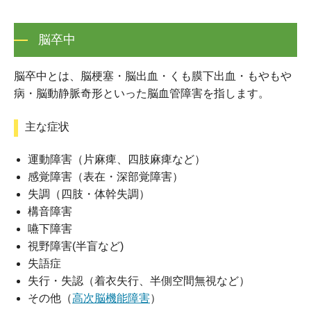
脳卒中
脳卒中とは、脳梗塞・脳出血・くも膜下出血・もやもや
病・脳動静脈奇形といった脳血管障害を指します。
主な症状
運動障害（片麻痺、四肢麻痺など）
感覚障害（表在・深部覚障害）
失調（四肢・体幹失調）
構音障害
嚥下障害
視野障害(半盲など)
失語症
失行・失認（着衣失行、半側空間無視など）
その他（
高次脳機能障害
）