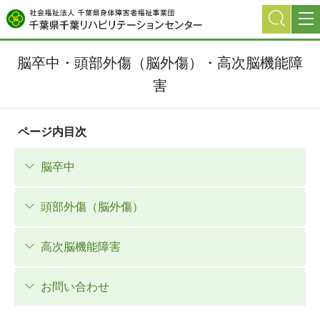
グ
本
ロ
フ
ロ
文
ー
ッ
ー
へ
カ
タ
脳卒中・頭部外傷（脳外傷）・高次脳機能障
バ
ル
ー
ル
ナ
へ
害
ナ
ビ
ビ
ゲ
ページ内目次
ゲ
ー
ー
シ
脳卒中
シ
ョ
ョ
ン
ン
へ
頭部外傷（脳外傷）
へ
高次脳機能障害
お問い合わせ