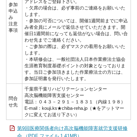
アドレスをご登録下さい。
参加
・欠席の場合は、必ず事前のご連絡をお願いいた
申込
します。
み
・参加の可否については、開催1週間前までに申込
注意
み者全員にメールで返信させていただきます。開
事項
催日1週間前になっても返信がない場合は、問い合
わせ先までご連絡ください。
・ご参加の際は、必ずマスクの着用をお願いいた
します。
・本研修会は、一般社団法人日本作業療法士協会
生涯教育制度基礎ポイントの対象となっておりま
す。当日ご参加頂きました作業療法士の方には、
参加証明書を発行いたします。
千葉県千葉リハビリテーションセンター
高次脳機能障害支援センター
問合
電話：０４３－２９１－１８３１（内線１９８）
せ先
E-mail：kouji.ks★chiba-reha.jp（★をアットマー
クに変えてお送り下さい）
第9回医療関係者向け高次脳機能障害就労支援研修
会 （PDF ファイル 1.41MB）