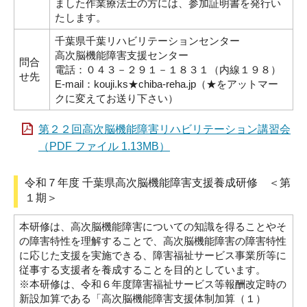
ました作業療法士の方には、参加証明書を発行い
たします。
千葉県千葉リハビリテーションセンター
高次脳機能障害支援センター
問合
電話：０４３－２９１－１８３１（内線１９８）
せ先
E-mail：kouji.ks★chiba-reha.jp（★をアットマー
クに変えてお送り下さい）
第２２回高次脳機能障害リハビリテーション講習会
（PDF ファイル 1.13MB）
令和７年度 千葉県高次脳機能障害支援養成研修 ＜第
１期＞
本研修は、高次脳機能障害についての知識を得ることやそ
の障害特性を理解することで、高次脳機能障害の障害特性
に応じた支援を実施できる、障害福祉サービス事業所等に
従事する支援者を養成することを目的としています。
※本研修は、令和６年度障害福祉サービス等報酬改定時の
新設加算である「高次脳機能障害支援体制加算（１）