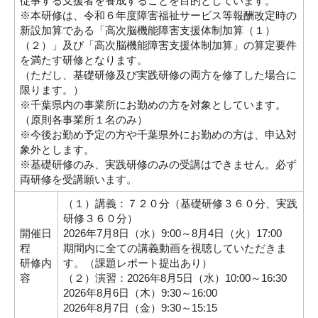
従事する支援者を養成することを目的としています。
※本研修は、令和６年度障害福祉サービス等報酬改定時の
新設加算である「高次脳機能障害支援体制加算（１）
（２）」及び「高次脳機能障害支援体制加算」の算定要件
を満たす研修となります。
（ただし、基礎研修及び実践研修の両方を修了した場合に
限ります。）
※千葉県内の事業所にお勤めの方を対象としています。
（原則各事業所１名のみ）
※今後お勤め予定の方や千葉県外にお勤めの方は、申込対
象外とします。
※基礎研修のみ、実践研修のみの受講はできません。必ず
両研修を受講願います。
（１）講義：７２０分（基礎研修３６０分、実践
研修３６０分）
開催日
2026年7月8日（水）9:00～8月4日（火）17:00
程
期間内に全ての講義動画を視聴していただきま
研修内
す。（課題レポート提出あり）
容
（２）演習：2026年8月5日（水）10:00～16:30
2026年8月6日（木）9:30～16:00
2026年8月7日（金）9:30～15:15