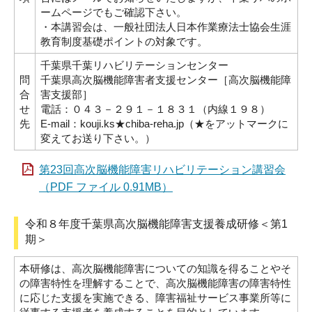
ームページでもご確認下さい。
・本講習会は、一般社団法人日本作業療法士協会生涯
教育制度基礎ポイントの対象です。
千葉県千葉リハビリテーションセンター
問
千葉県高次脳機能障害者支援センター［高次脳機能障
合
害支援部］
せ
電話：０４３－２９１－１８３１（内線１９８）
先
E-mail：kouji.ks★chiba-reha.jp（★をアットマークに
変えてお送り下さい。）
第23回高次脳機能障害リハビリテーション講習会
（PDF ファイル 0.91MB）
令和８年度千葉県高次脳機能障害支援養成研修＜第1
期＞
本研修は、高次脳機能障害についての知識を得ることやそ
の障害特性を理解することで、高次脳機能障害の障害特性
に応じた支援を実施できる、障害福祉サービス事業所等に