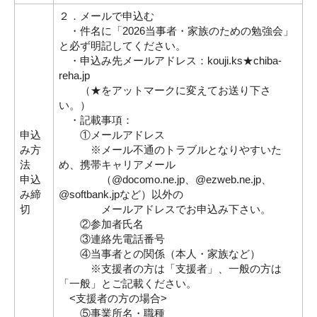
２．メールで申込む
・件名に「2026当事者・家族のための勉強会」
と必ず明記してください。
・申込み先メールアドレス：kouji.ks★chiba-
reha.jp
（★をアットマークに変えてお送り下さ
い。）
・記載事項：
申込
①メールアドレス
み方
※メール不通のトラブルとなりやすいた
法
め、携帯キャリアメール
申込
（@docomo.ne.jp、@ezweb.ne.jp、
み締
@softbank.jpなど）以外の
切
メールアドレスでお申込み下さい。
②参加者氏名
③連絡先電話番号
④当事者との関係（本人・家族など）
※支援者の方は「支援者」、一般の方は
「一般」とご記載ください。
<支援者の方の場合>
⑤事業所名・職種