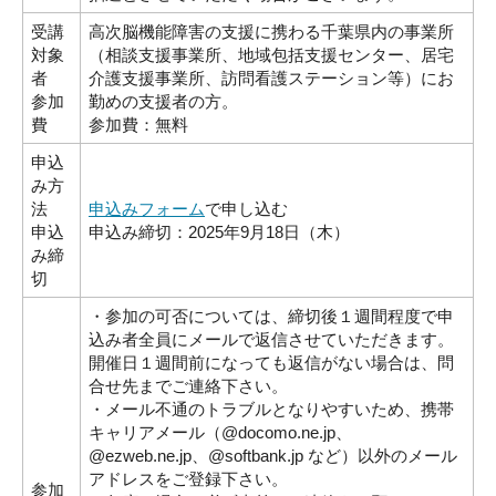
受講
高次脳機能障害の支援に携わる千葉県内の事業所
対象
（相談支援事業所、地域包括支援センター、居宅
者
介護支援事業所、訪問看護ステーション等）にお
参加
勤めの支援者の方。
費
参加費：無料
申込
み方
法
申込みフォーム
で申し込む
申込
申込み締切：2025年9月18日（木）
み締
切
・参加の可否については、締切後１週間程度で申
込み者全員にメールで返信させていただきます。
開催日１週間前になっても返信がない場合は、問
合せ先までご連絡下さい。
・メール不通のトラブルとなりやすいため、携帯
キャリアメール（@docomo.ne.jp、
@ezweb.ne.jp、@softbank.jp など）以外のメール
アドレスをご登録下さい。
参加