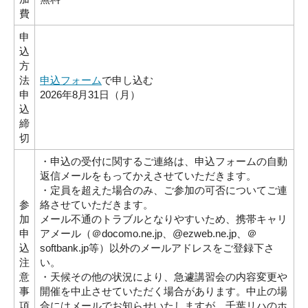
費
申
込
方
法
申込フォーム
で申し込む
申
2026年8月31日（月）
込
締
切
・申込の受付に関するご連絡は、申込フォームの自動
返信メールをもってかえさせていただきます。
・定員を超えた場合のみ、ご参加の可否についてご連
参
絡させていただきます。
加
メール不通のトラブルとなりやすいため、携帯キャリ
申
アメール（＠docomo.ne.jp、@ezweb.ne.jp、＠
込
softbank.jp等）以外のメールアドレスをご登録下さ
注
い。
意
・天候その他の状況により、急遽講習会の内容変更や
事
開催を中止させていただく場合があります。中止の場
項
合にはメールでお知らせいたしますが、千葉リハのホ