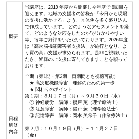
当講座は、2019 年度から開催し今年度で 8回目を
迎えます。地域の支援者の皆様が「今日から現場
の支援に活かせる」よう、具体例を多く盛り込ん
で作成しています。“どのようなアセスメントを経
て、どのような対応をしたのか”が分かりやすい
概要
等、毎年ご好評をいただいております。2026年度
は「高次脳機能障害者支援法」が施行となり、よ
り質の高い支援が求められます。是非ご視聴いた
だき、皆様のご支援に寄与できますことを願って
おります。
全期（第1期・第2期 両期間とも視聴可能）
★ 高次脳機能障害 理解のための第一歩
★ 関わりのポイント
第１期：８月１７日（月）～９月３０日（水）
① 神経疲労 講師：揚戸 薫（理学療法士）
② 注意障害 講師：揚戸 薫（理学療法士）
③ 記憶障害 講師：岡本 美希子（作業療法士）
日程
研修
第２期：１０月１９日（月）～１１月２７日
内容
（金）