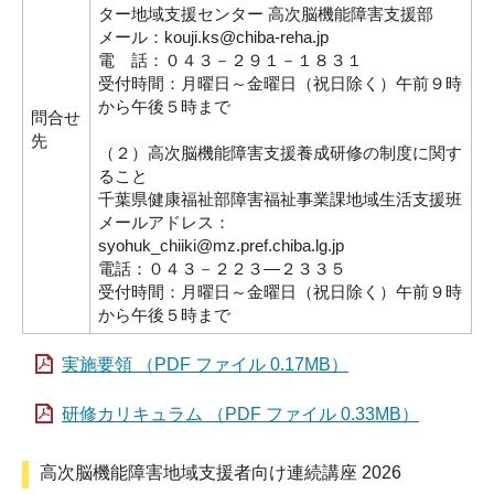
ター地域支援センター 高次脳機能障害支援部
メール：kouji.ks@chiba-reha.jp
電 話：０４３－２９１－１８３１
受付時間：月曜日～金曜日（祝日除く）午前９時
から午後５時まで
問合せ
先
（２）高次脳機能障害支援養成研修の制度に関す
ること
千葉県健康福祉部障害福祉事業課地域生活支援班
メールアドレス：
syohuk_chiiki@mz.pref.chiba.lg.jp
電話：０４３－２２３―２３３５
受付時間：月曜日～金曜日（祝日除く）午前９時
から午後５時まで
実施要領 （PDF ファイル 0.17MB）
研修カリキュラム （PDF ファイル 0.33MB）
高次脳機能障害地域支援者向け連続講座 2026