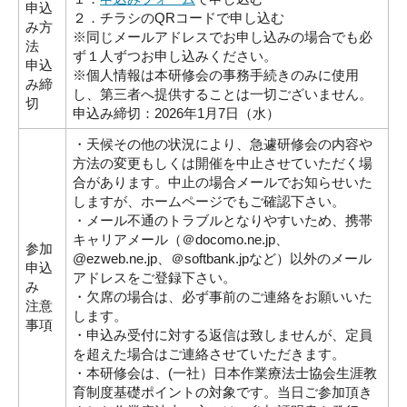
申込
２．チラシのQRコードで申し込む
み方
※同じメールアドレスでお申し込みの場合でも必
法
ず１人ずつお申し込みください。
申込
※個人情報は本研修会の事務手続きのみに使用
み締
し、第三者へ提供することは一切ございません。
切
申込み締切：2026年1月7日（水）
・天候その他の状況により、急遽研修会の内容や
方法の変更もしくは開催を中止させていただく場
合があります。中止の場合メールでお知らせいた
しますが、ホームページでもご確認下さい。
・メール不通のトラブルとなりやすいため、携帯
キャリアメール（＠docomo.ne.jp、
参加
@ezweb.ne.jp、＠softbank.jpなど）以外のメール
申込
アドレスをご登録下さい。
み
・欠席の場合は、必ず事前のご連絡をお願いいた
注意
します。
事項
・申込み受付に対する返信は致しませんが、定員
を超えた場合はご連絡させていただきます。
・本研修会は、(一社）日本作業療法士協会生涯教
育制度基礎ポイントの対象です。当日ご参加頂き