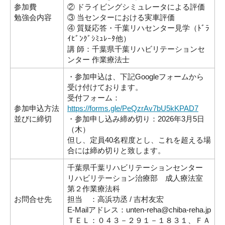
参加費
② ドライビングシミュレータによる評価
勉強会内容
③ 当センターにおける実車評価
④ 質疑応答・千葉リハセンター見学（ﾄﾞﾗ
ｲﾋﾞﾝｸﾞｼﾐｭﾚｰﾀ他）
講 師：千葉県千葉リハビリテーションセ
ンター 作業療法士
・参加申込は、下記Googleフォームから
受け付けております。
受付フォーム：
参加申込方法
https://forms.gle/PeQzrAv7bU5kKPAD7
並びに締切
・参加申し込み締め切り：2026年3月5日
（木）
但し、定員40名程度とし、これを超える場
合には締め切りと致します。
千葉県千葉リハビリテーションセンター
リハビリテーション治療部 成人療法室
第２作業療法科
お問合せ先
担当 ：高浜功丞 / 吉村友宏
E-Mailアドレス：unten-reha@chiba-reha.jp
ＴＥＬ：０４３－２９１－１８３１、ＦＡ