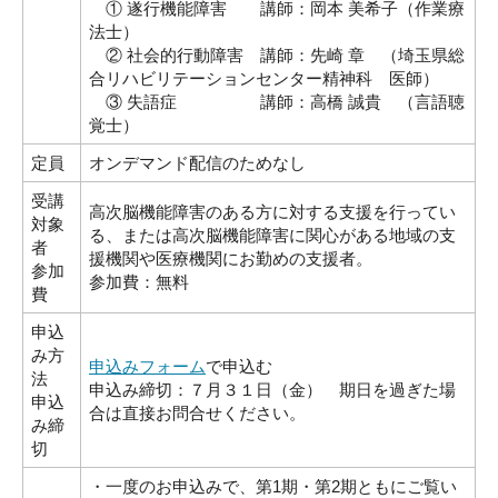
① 遂行機能障害 講師：岡本 美希子（作業療
法士）
② 社会的行動障害 講師：先崎 章 （埼玉県総
合リハビリテーションセンター精神科 医師）
③ 失語症 講師：高橋 誠貴 （言語聴
覚士）
定員
オンデマンド配信のためなし
受講
高次脳機能障害のある方に対する支援を行ってい
対象
る、または高次脳機能障害に関心がある地域の支
者
援機関や医療機関にお勤めの支援者。
参加
参加費：無料
費
申込
み方
申込みフォーム
で申込む
法
申込み締切：７月３１日（金） 期日を過ぎた場
申込
合は直接お問合せください。
み締
切
・一度のお申込みで、第1期・第2期ともにご覧い