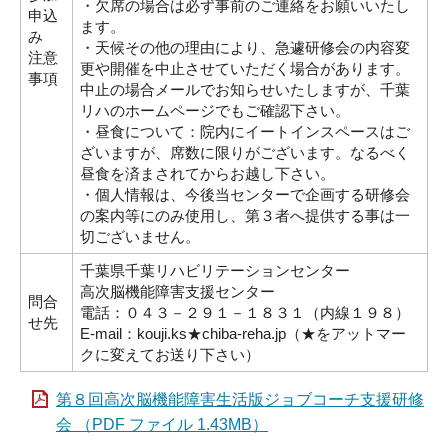
・欠席の場合は必ず事前のご連絡をお願いいたし
申込
ます。
み
・天候その他の理由により、急遽研修会の内容変
注意
更や開催を中止させていただく場合があります。
事項
中止の場合メールでお知らせいたしますが、千葉
リハのホームページでもご確認下さい。
・昼食について：院内にイートインスペースはご
ざいますが、席数に限りがございます。なるべく
昼食を済まされてからお越し下さい。
・個人情報は、今後当センターで企画する研修会
の案内等にのみ使用し、第３者へ提供する事は一
切ございません。
千葉県千葉リハビリテーションセンター
高次脳機能障害支援センター
問合
電話：０４３－２９１－１８３１（内線１９８）
せ先
E-mail：kouji.ks★chiba-reha.jp（★をアットマー
クに変えてお送り下さい）
第８回高次脳機能障害生活版ジョブコーチ支援研修
会 （PDF ファイル 1.43MB）