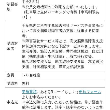
中央2-5-1）
演習会
※公共交通機関のご利用をお願いいたします。
場
（駐車場は立体パーキングで有料【車高制限あ
り】）
千葉県内に所在する障害福祉サービス等事業所に
おいて高次脳機能障害者の支援に従事する従業
者。
※障害福祉サービス等とは、高次脳機能障害支援
受講対
体制加算の対象となる下記サービスをさします。
象者
生活介護、施設入所支援、共同生活援助、自立訓
練（機能訓練・生活訓練）、就労移行支援、
就労継続支援Ａ型、就労継続支援Ｂ型、就労選択
支援、計画相談支援、障害児相談支援
定員
５０名程度
受講料
無料
実施要領
にあるQRコードもしくは
申込フォーム
よりお申込みください。
申込先
※申込の際に入力いただいた情報は、修了証書作
成等に活用します。誤字・脱字等のないようご留