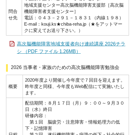
地域支援センター高次脳機能障害支援部［高次脳
問合
機能障害者支援センター］
せ先
電話：０４３－２９１－１８３１（内線１９８）
E-mail：kouji.ks★chiba-reha.jp（★をアットマー
クに変えてお送り下さい。）
高次脳機能障害地域支援者向け連続講座 2026チラ
シ （PDF ファイル 1.26MB）
2026 当事者・家族のための高次脳機能障害勉強会
2020年度より開催し今年度で７回目を迎えます。
概要
昨年度と同様、今年度もWeb配信にて実施いたし
ます。
配信期間：８月１７日（月）９：００～９月３０
日（水）終日
研修内容：
第１回 脳疲労・注意障害・情報処理力の低
下・記憶障害
日程
第２回 遂行機能障害・病識の低下・社会的行