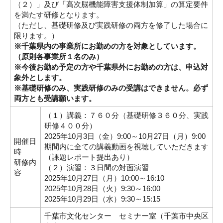
（２）」及び「高次脳機能障害支援体制加算」の算定要件
を満たす研修となります。
（ただし、基礎研修及び実践研修の両方を修了した場合に
限ります。）
※千葉県内の事業所にお勤めの方を対象としています。
（原則各事業所１名のみ）
※今後お勤め予定の方や千葉県外にお勤めの方は、申込対
象外とします。
※基礎研修のみ、実践研修のみの受講はできません。必ず
両方とも受講願います。
（１）講義：７６０分（基礎研修３６０分、実践
研修４００分）
2025年10月3日（金）9:00～10月27日（月）9:00
開催日
期間内に全ての講義動画を視聴していただきます
時
（課題レポート提出あり）
研修内
（２）演習：３日間の対面演習
容
2025年10月27日（月）10:00～16:10
2025年10月28日（火）9:30～16:00
2025年10月29日（水）9:30～15:15
千葉市文化センター セミナー室（千葉市中央区