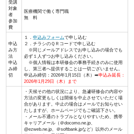
受講
対象
医療機関で働く専門職
者
無 料
参加
費
１．
申込みフォーム
で申し込む
申込
２．チラシのＱＲコードで申し込む
み方
※同じメールアドレスでお申し込みの場合でも
法
必ず１人ずつお申し込みください。
申込
※個人情報は本研修会の事務手続きのみに使用
み締
し、第三者へ提供することは一切ございません。
切
申込み締切：2026年1月15日（木）➡
申込み延長：
2026年1月29日（木）まで
・天候その他の状況により、急遽研修会の内容や
方法の変更もしくは開催を中止させていただく場
合があります。中止の場合はメールでお知らせい
たしますが、ホームページでもご確認下さい。
・メール不通のトラブルとなりやすいため、携帯
キャリアメール（＠docomo.ne.jp、
@ezweb.ne.jp、＠softbank.jpなど）以外のメール