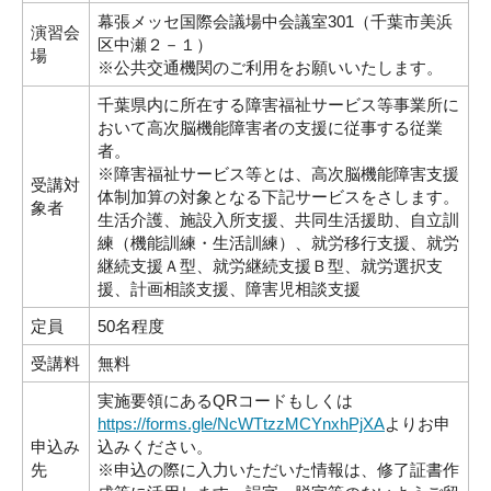
幕張メッセ国際会議場中会議室301（千葉市美浜
演習会
区中瀬２－１）
場
※公共交通機関のご利用をお願いいたします。
千葉県内に所在する障害福祉サービス等事業所に
おいて高次脳機能障害者の支援に従事する従業
者。
※障害福祉サービス等とは、高次脳機能障害支援
受講対
体制加算の対象となる下記サービスをさします。
象者
生活介護、施設入所支援、共同生活援助、自立訓
練（機能訓練・生活訓練）、就労移行支援、就労
継続支援Ａ型、就労継続支援Ｂ型、就労選択支
援、計画相談支援、障害児相談支援
定員
50名程度
受講料
無料
実施要領にあるQRコードもしくは
https://forms.gle/NcWTtzzMCYnxhPjXA
よりお申
申込み
込みください。
先
※申込の際に入力いただいた情報は、修了証書作