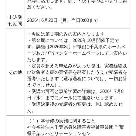
成等に活用します。誤字・脱字等のないようご留
意ください。
申込受
2026年6月29日（月）当日9:00まで
付期間
・今回は第１期のみの案内となります。
・第２期については、2026年10月開催予定で
す。詳細は2026年8月下旬頃に千葉県のホームペ
ージおよび当センターホームページにてご案内い
たします。
・定員を超える申込みがあった際は、実務経験及
その他
び対象者支援の実情等を勘案したうえで受講者を
選考いたします（選考過程については、一切お答
えできません）。
・受講の可否と事前学習の詳細は、2026年7月8
日（水）までにメールにて連絡いたします。
・受講決定後の受講者の変更は、原則認めませ
ん。
（１）本研修の実施に関すること
社会福祉法人千葉県身体障害者福祉事業団 千葉
県千葉リハビリテーションセン