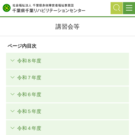
グ
本
ロ
フ
ロ
文
ー
ッ
ー
へ
カ
タ
講習会等
バ
ル
ー
ル
ナ
へ
ナ
ビ
ページ内目次
ビ
ゲ
ゲ
ー
令和８年度
ー
シ
シ
ョ
令和７年度
ョ
ン
ン
へ
へ
令和６年度
令和５年度
令和４年度