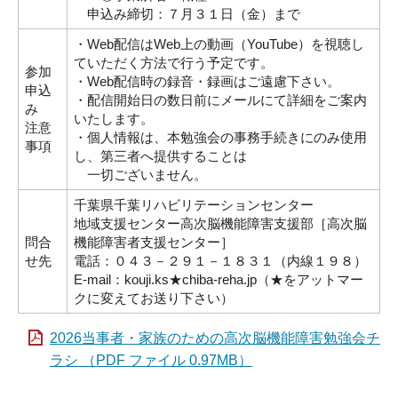
申込み締切：７月３１日（金）まで
・Web配信はWeb上の動画（YouTube）を視聴し
ていただく方法で行う予定です。
参加
・Web配信時の録音・録画はご遠慮下さい。
申込
・配信開始日の数日前にメールにて詳細をご案内
み
いたします。
注意
・個人情報は、本勉強会の事務手続きにのみ使用
事項
し、第三者へ提供することは
一切ございません。
千葉県千葉リハビリテーションセンター
地域支援センター高次脳機能障害支援部［高次脳
問合
機能障害者支援センター］
せ先
電話：０４３－２９１－１８３１（内線１９８）
E-mail：kouji.ks★chiba-reha.jp（★をアットマー
クに変えてお送り下さい）
2026当事者・家族のための高次脳機能障害勉強会チ
ラシ （PDF ファイル 0.97MB）