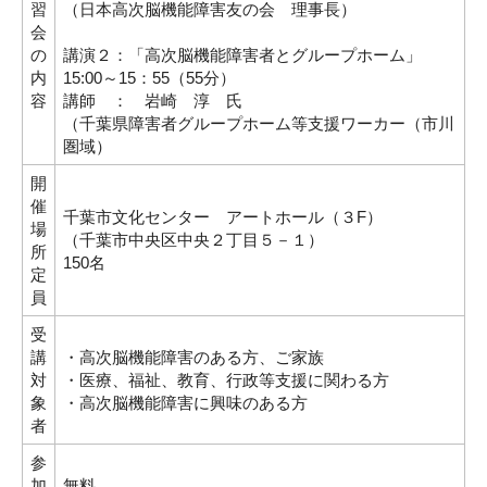
習
（日本高次脳機能障害友の会 理事長）
会
の
講演２：「高次脳機能障害者とグループホーム」
内
15:00～15：55（55分）
容
講師 ： 岩崎 淳 氏
（千葉県障害者グループホーム等支援ワーカー（市川
圏域）
開
催
千葉市文化センター アートホール（３F）
場
（千葉市中央区中央２丁目５－１）
所
150名
定
員
受
講
・高次脳機能障害のある方、ご家族
対
・医療、福祉、教育、行政等支援に関わる方
象
・高次脳機能障害に興味のある方
者
参
加
無料