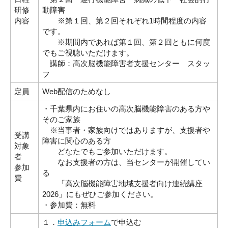
研修
動障害
内容
※第１回、第２回それぞれ1時間程度の内容
です。
※期間内であれば第１回、第２回ともに何度
でもご視聴いただけます。
講師：高次脳機能障害者支援センター スタッ
フ
定員
Web配信のためなし
・千葉県内にお住いの高次脳機能障害のある方や
そのご家族
※当事者・家族向けではありますが、支援者や
受講
障害に関心のある方
対象
どなたでもご参加いただけます。
者
なお支援者の方は、当センターが開催してい
参加
る
費
「高次脳機能障害地域支援者向け連続講座
2026」にもぜひご参加ください。
・参加費：無料
１．
申込みフォーム
で申込む