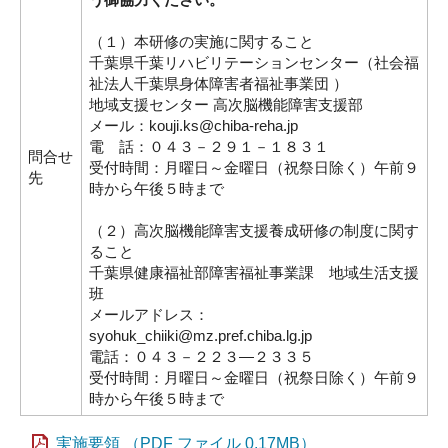
（１）本研修の実施に関すること
千葉県千葉リハビリテーションセンター（社会福
祉法人千葉県身体障害者福祉事業団 ）
地域支援センター 高次脳機能障害支援部
メール：kouji.ks@chiba-reha.jp
電 話：０４３－２９１－１８３１
問合せ
受付時間：月曜日～金曜日（祝祭日除く）午前９
先
時から午後５時まで
（２）高次脳機能障害支援養成研修の制度に関す
ること
千葉県健康福祉部障害福祉事業課 地域生活支援
班
メールアドレス：
syohuk_chiiki@mz.pref.chiba.lg.jp
電話：０４３－２２３―２３３５
受付時間：月曜日～金曜日（祝祭日除く）午前９
時から午後５時まで
実施要領 （PDF ファイル 0.17MB）