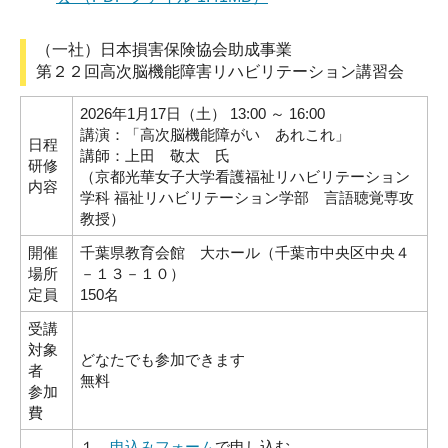
（一社）日本損害保険協会助成事業
第２２回高次脳機能障害リハビリテーション講習会
2026年1月17日（土） 13:00 ～ 16:00
講演：「高次脳機能障がい あれこれ」
日程
講師：上田 敬太 氏
研修
（京都光華女子大学看護福祉リハビリテーション
内容
学科 福祉リハビリテーション学部 言語聴覚専攻
教授）
開催
千葉県教育会館 大ホール（千葉市中央区中央４
場所
－１３－１０）
定員
150名
受講
対象
どなたでも参加できます
者
無料
参加
費
１．
申込みフォーム
で申し込む