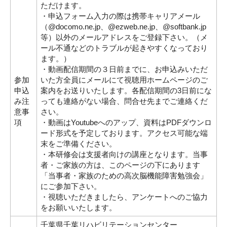
ただけます。
・申込フォーム入力の際は携帯キャリアメール
（@docomo.ne.jp、@ezweb.ne.jp、@softbank.jp
等）以外のメールアドレスをご登録下さい。（メ
ール不通などのトラブルが起きやすくなっており
ます。）
・動画配信期間の３日前までに、お申込みいただ
参加
いた方全員にメールにて視聴用ホームページのご
申込
案内をお送りいたします。各配信期間の3日前にな
み注
っても連絡がない場合、問合せ先までご連絡くだ
意事
さい。
項
・動画はYoutubeへのアップ、資料はPDFダウンロ
ード形式を予定しております。アクセス可能な端
末をご準備ください。
・本研修会は支援者向けの講座となります。当事
者・ご家族の方は、このページの下にあります
「当事者・家族のための高次脳機能障害勉強会」
にご参加下さい。
・視聴いただきましたら、アンケートへのご協力
をお願いいたします。
千葉県千葉リハビリテーションセンター